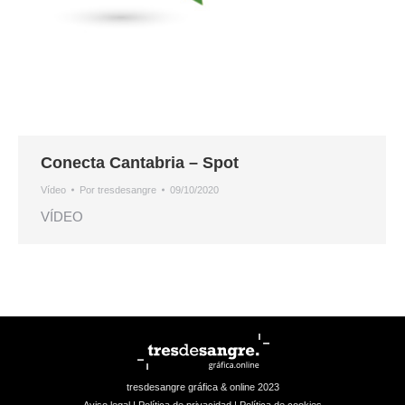
Conecta Cantabria – Spot
Vídeo
Por
tresdesangre
09/10/2020
VÍDEO
tresdesangre gráfica & online 2023