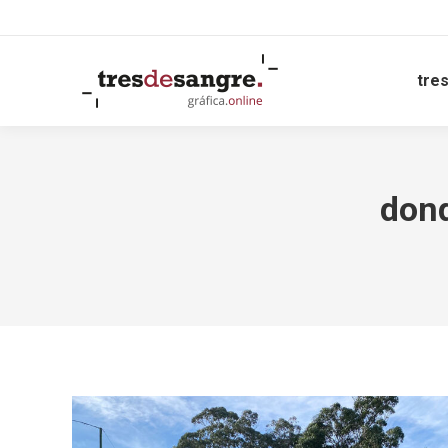
tre
dond