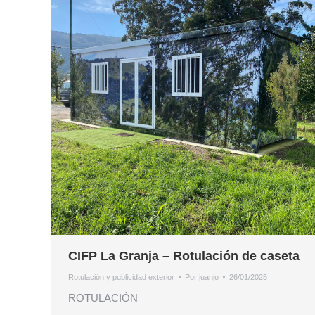
CIFP La Granja – Rotulación de caseta
Rotulación y publicidad exterior
Por
juanjo
26/01/2025
ROTULACIÓN