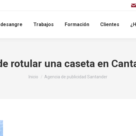
sdesangre
Trabajos
Formación
Clientes
¿H
e rotular una caseta en Cant
Estás aquí:
Inicio
Agencia de publicidad Santander