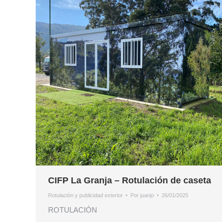
CIFP La Granja – Rotulación de caseta
Rotulación y publicidad exterior
Por
juanjo
26/01/2025
ROTULACIÓN