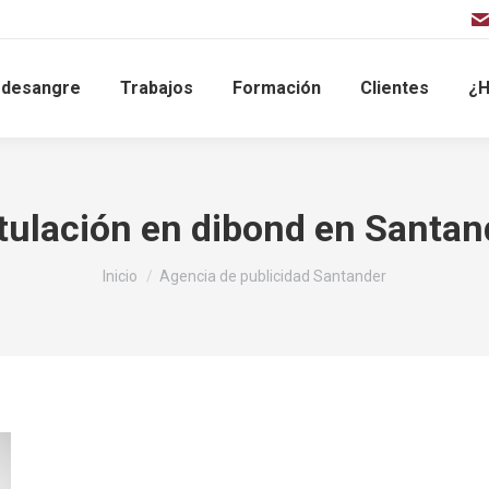
sdesangre
Trabajos
Formación
Clientes
¿H
tulación en dibond en Santan
Estás aquí:
Inicio
Agencia de publicidad Santander