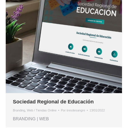
Sociedad Regional de Educación
Branding
,
Web / Tiendas Online
Por
tresdesangre
13/01/2022
BRANDING | WEB